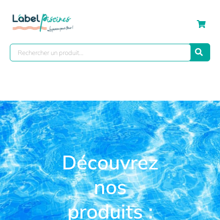
Découvrez
nos
produits :