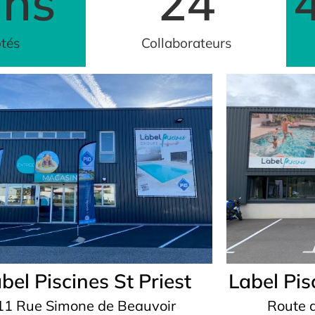
ans
24
ôtés
Collaborateurs
Label Pi
bel Piscines St Priest
Route 
11 Rue Simone de Beauvoir