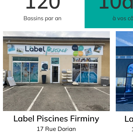
120
10
Bassins par an
à vos c
Label Piscines Firminy
La
17 Rue Dorian