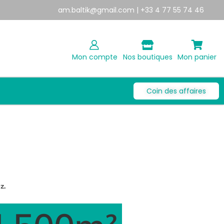
am.baltik@gmail.com
| +33 4 77 55 74 46
Mon compte
Nos boutiques
Mon panier
Coin des affaires
z.