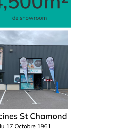
4,500
m²
de showroom
scines St Chamond
du 17 Octobre 1961