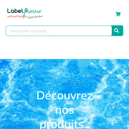
Découvrez
nos
produits :