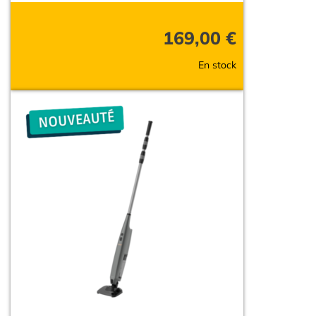
169,00
€
En stock