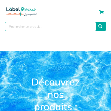
Découvrez
nos
produits :