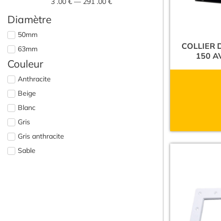
3
.00 €
—
291
.00 €
Diamètre
50mm
COLLIER 
63mm
150 A
Couleur
Anthracite
Beige
Blanc
Gris
Gris anthracite
Sable