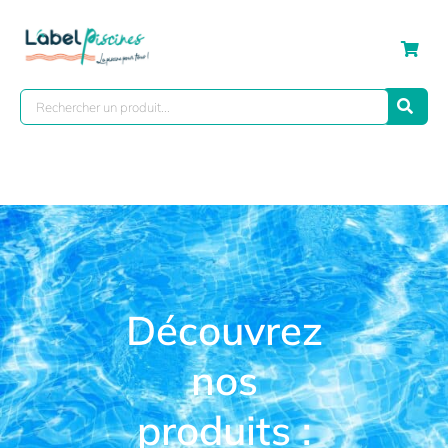
Découvrez
nos
produits :