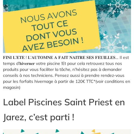
𝐅𝐈𝐍𝐈 𝐋’𝐄𝐓𝐄 ! 𝐋’𝐀𝐔𝐓𝐎𝐌𝐍𝐄 𝐀 𝐅𝐀𝐈𝐓 𝐍𝐀𝐈𝐓𝐑𝐄 𝐒𝐄𝐒 𝐅𝐄𝐔𝐈𝐋𝐋𝐄𝐒… Il est
temps d’𝐡𝐢𝐯𝐞𝐫𝐧𝐞𝐫 votre piscine !Et pour cela retrouvez tous nos
produits pour vous faciliter la tâche, n’hésitez pas à demander
conseils à nos techniciens. Pensez aussi à prendre rendez-vous
pour les forfaits hivernage à partir de 120€ TTC*(voir conditions en
magasin)
Label Piscines Saint Priest en
Jarez, c’est parti !