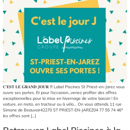
𝐂’𝐄𝐒𝐓 𝐋𝐄 𝐆𝐑𝐀𝐍𝐃 𝐉𝐎𝐔𝐑 !!! Label Piscines St Priest-en-Jarez vous
ouvre ses portes. Et pour l’occasion…venez profiter des offres
exceptionnelles pour la mise en hivernage de votre bassin ! En
voiture, en moto, en tracteur ou à vélo… On vous attends 11 rue
Simone de Beauvoir42270 ST PRIEST-EN-JAREZ04 77 55 74 46*
les offres sont […]