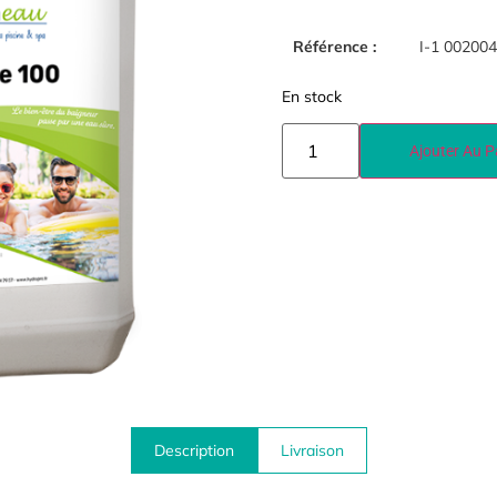
Référence :
I-1 00200
En stock
Ajouter Au P
Description
Livraison