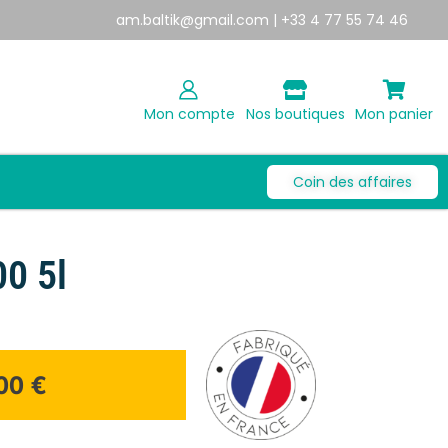
am.baltik@gmail.com
| +33 4 77 55 74 46
Mon compte
Nos boutiques
Mon panier
Coin des affaires
0 5l
,00
€