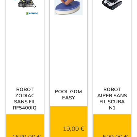
ROBOT
ROBOT
POOL GOM
ZODIAC
AIPER SANS
EASY
SANS FIL
FIL SCUBA
RF5400IQ
N1
19,00
€
1589,00
€
599,00
€