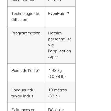
Technologie de
EvenRain™
diffusion
Programmation
Horaire
personnalisé
via
l’application
Aiper
Poids de l’unité
4,93 kg
(10.88 lb)
Longueur du
10 mètres
tuyau inclus
(33 pi)
Exigences en
Débit de