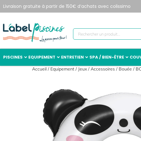
Livraison gratuite à partir de 150€ d’achats avec colissimo
PISCINES
EQUIPEMENT
ENTRETIEN
SPA / BIEN-ÊTRE
COUV
Accueil
/
Equipement
/
Jeux / Accessoires
/
Bouée
/ B