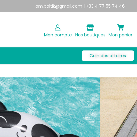
am.baltik@gmail.com
| +33 4 77 55 74 46
Mon compte
Nos boutiques
Mon panier
Coin des affaires
DA
50
€
815