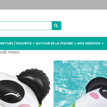
ERTURE / SECURITE
AUTOUR DE LA PISCINE
NOS SERVICES
OUÉE PANDA
BOUÉE PAN
4,
Référence :
Z-1 AR00