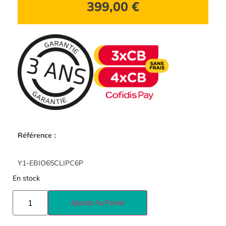
399,00
€
Référence :
Y1-EBIO65CLIPC6P
En stock
Ajouter Au Panier