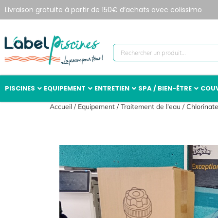
Livraison gratuite à partir de 150€ d’achats avec colissimo
PISCINES
EQUIPEMENT
ENTRETIEN
SPA / BIEN-ÊTRE
COUV
Accueil
/
Equipement
/
Traitement de l'eau
/ Chlorinat