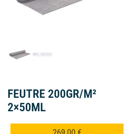
FEUTRE 200GR/M²
2×50ML
269,00
€