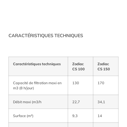
CARACTÉRISTIQUES TECHNIQUES
Caractéristiques techniques
Zodiac
Zodiac
CS 100
CS 150
Capacité de filtration maxi en
130
170
m3 (8 h/jour)
Débit maxi (m3/h
22,7
34,1
Surface (m²)
9,3
14