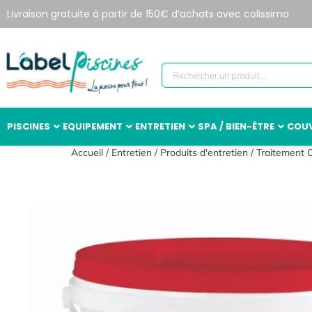
Livraison gratuite à partir de 150€ d’achats avec colissimo
PISCINES
EQUIPEMENT
ENTRETIEN
SPA / BIEN-ÊTRE
COUV
Accueil
/
Entretien
/
Produits d'entretien
/
Traitement 