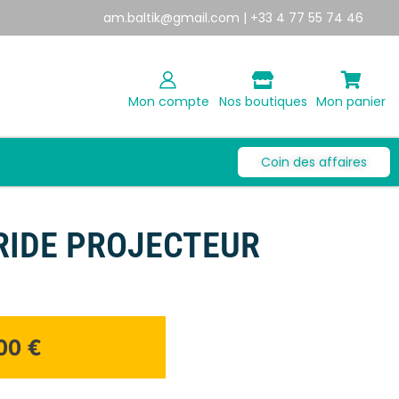
am.baltik@gmail.com
| +33 4 77 55 74 46
Mon compte
Nos boutiques
Mon panier
Coin des affaires
BRIDE PROJECTEUR
,00
€