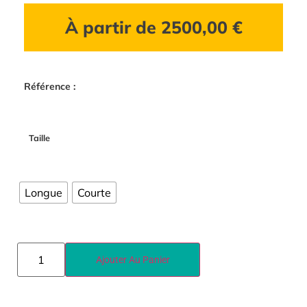
À partir de
2500,00
€
Référence :
Taille
Longue
Courte
Ajouter Au Panier