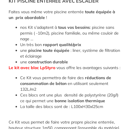
KIT PISCINE ENTERREE AVEC ESCALIER
Faites vous même votre piscine enterrée
toute équipée à
un prix abordable
!
nos Kit s’adaptent à
tous vos besoins
: piscine sans
permis ( -10m2), piscine familiale, ou même couloir de
nage …
Un très bon
rapport qualité/prix
une
piscine toute équipée
: liner, système de filtration
et éclairage
une
construction durable
Le
kit avec bloc LpStyro
vous offre les avantages suivants :
Ce Kit vous permettra de faire des
réductions de
consommation de béton
en utilisant seulement
132L/m2
Ces blocs ont une plus densité de polystyrène (20g/l)
ce qui permet une
bonne isolation thermique
La taille des blocs sont de : L100xH30xl25cm
Ce Kit vous permet de faire votre propre piscine enterrée,
hauteur structure 1m50, comprenant l’ensemble du matériel,