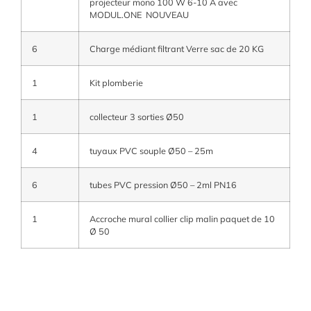
projecteur mono 100 W 6-10 A avec
MODUL.ONE NOUVEAU
6
Charge médiant filtrant Verre sac de 20 KG
1
Kit plomberie
1
collecteur 3 sorties Ø50
4
tuyaux PVC souple Ø50 – 25m
6
tubes PVC pression Ø50 – 2ml PN16
1
Accroche mural collier clip malin paquet de 10
Ø 50