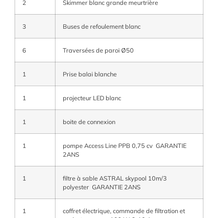
2
Skimmer blanc grande meurtrière
3
Buses de refoulement blanc
6
Traversées de paroi Ø50
1
Prise balai blanche
1
projecteur LED blanc
1
boite de connexion
1
pompe Access Line PPB 0,75 cv GARANTIE
2ANS
1
filtre à sable ASTRAL skypool 10m/3
polyester GARANTIE 2ANS
1
coffret électrique, commande de filtration et