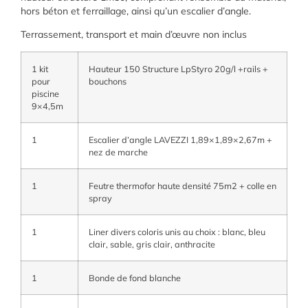
hors béton et ferraillage, ainsi qu’un escalier d’angle.
Terrassement, transport et main d’œuvre non inclus
1 kit
Hauteur 150 Structure LpStyro 20g/l +rails +
pour
bouchons
piscine
9×4,5m
1
Escalier d’angle LAVEZZI 1,89×1,89×2,67m +
nez de marche
1
Feutre thermofor haute densité 75m2 + colle en
spray
1
Liner divers coloris unis au choix : blanc, bleu
clair, sable, gris clair, anthracite
1
Bonde de fond blanche