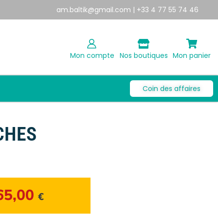
am.baltik@gmail.com
| +33 4 77 55 74 46
Mon compte
Nos boutiques
Mon panier
Coin des affaires
CHES
65,00
€