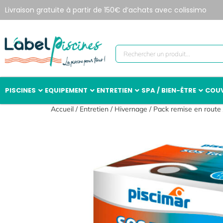
Livraison gratuite à partir de 150€ d’achats avec colissimo
PISCINES
EQUIPEMENT
ENTRETIEN
SPA / BIEN-ÊTRE
COUV
Accueil
/
Entretien
/
Hivernage
/
Pack remise en route