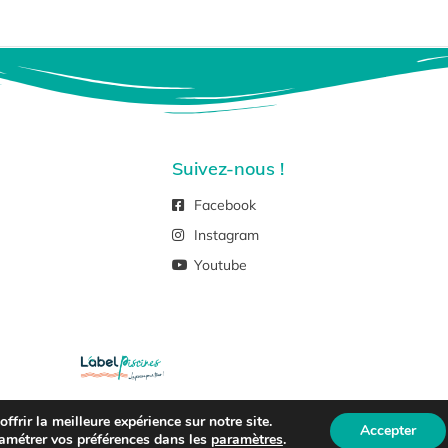
Suivez-nous !
Facebook
Instagram
Youtube
frir la meilleure expérience sur notre site.
ht © 2026 –
Mentions Légales Et Politique De Confidentialité
Accepter
amétrer vos préférences dans les
paramètres
.