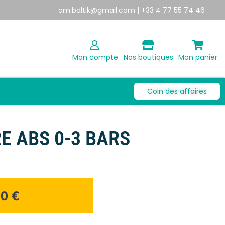
am.baltik@gmail.com
| +33 4 77 55 74 46
Mon compte
Nos boutiques
Mon panier
Coin des affaires
 ABS 0-3 BARS
00
€