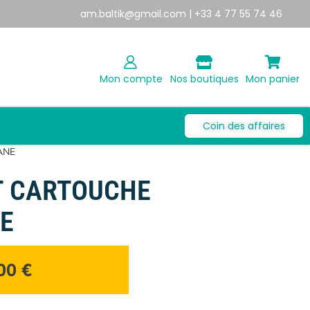
am.baltik@gmail.com
| +33 4 77 55 74 46
Mon compte
Nos boutiques
Mon panier
Coin des affaires
ANE
T CARTOUCHE
E
,00
€