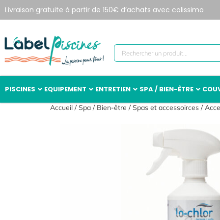
Livraison gratuite à partir de 150€ d’achats avec colissimo
PISCINES
EQUIPEMENT
ENTRETIEN
SPA / BIEN-ÊTRE
COUV
Accueil
/
Spa / Bien-être
/
Spas et accessoirces
/
Acce