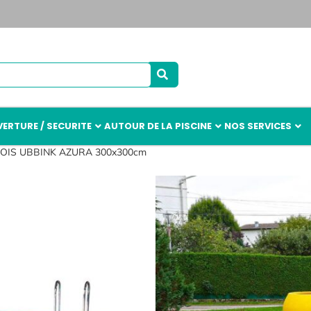
ERTURE / SECURITE
AUTOUR DE LA PISCINE
NOS SERVICES
BOIS UBBINK AZURA 300x300cm
PISCINE BO
300x300cm
381