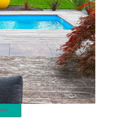
A 300x300cm
u 75/100ème
anier