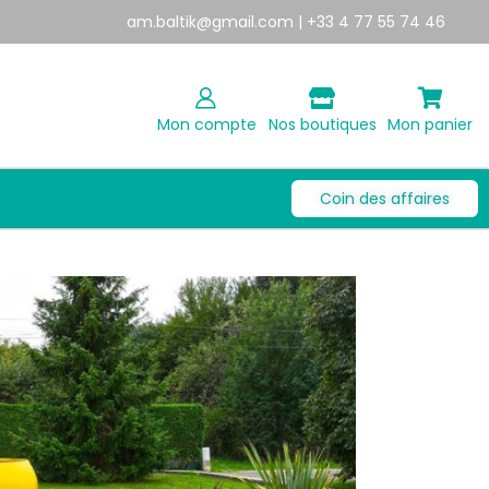
am.baltik@gmail.com
| +33 4 77 55 74 46
Mon compte
Nos boutiques
Mon panier
Coin des affaires
IS UBBINK AZURA
9,00
€