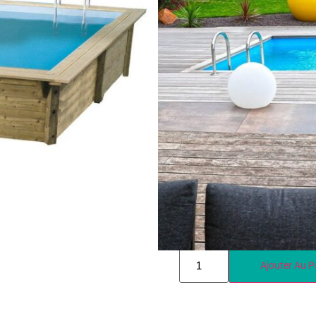
Référence :
F-2 AZUR
Couleur du liner
Beige 75/100ème
Ble
Forme
Octogonale
Ajouter Au P