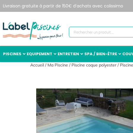
Livraison gratuite à partir de 150€ d’achats avec colissimo
PISCINES
EQUIPEMENT
ENTRETIEN
SPA / BIEN-ÊTRE
COUV
Accueil
/
Ma Piscine
/
Piscine coque polyester
/
Piscin