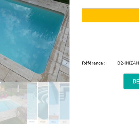
Référence :
B2-INIZA
D