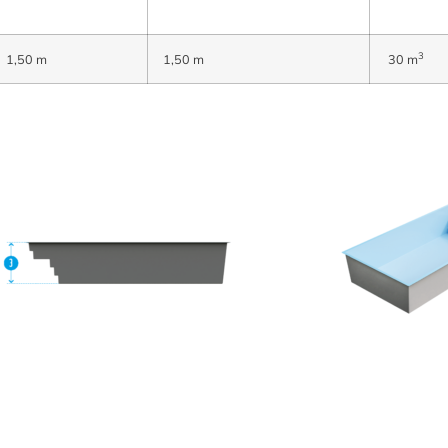
3
1,50 m
1,50 m
30 m