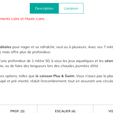
Description
Livraison
ements Loire et Haute-Loire.
idéales
pour nager et se rafraîchir, seul ou à plusieurs. Avec ses 7 mèt
3
, mais offre plus de profondeur.
’une profondeur de 1 mètre 50, à vous les jeux aquatiques et les
séan
amis, ou de faire des longueurs lors des chaudes journées d’été.
es options, telles que
le caisson Plus & Swim
. Vous n’avez pas la plac
quipé et pré-monté, réduit l’encombrement, tout en assurant une circul
PROF. (3)
ESCALIER (4)
VO