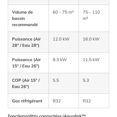
Volume de
60 – 75 m³
75 – 110
bassin
m³
recommandé
Puissance (Air
12.0 kW
16.0 kW
28° / Eau 28°)
Puissance (Air
8.3 kW
11.5 kW
15° / Eau 26°)
COP (Air 15° /
5.5
5.3
Eau 26°)
Gaz réfrigérant
R32
R32
Fonctionnalités connectées iAqualink™