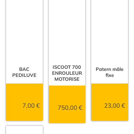
ISCOOT 700
BAC
Patern mâle
ENROULEUR
PEDILUVE
fixe
MOTORISE
7,00
€
23,00
€
750,00
€