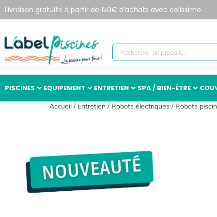
Livraison gratuite à partir de 150€ d’achats avec colissimo
PISCINES
EQUIPEMENT
ENTRETIEN
SPA / BIEN-ÊTRE
COUV
Accueil
/
Entretien
/
Robots électriques
/
Robots piscin