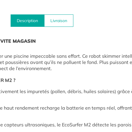
Description
Livraison
IVITE MAGASIN
er une piscine impeccable sans effort. Ce robot skimmer intell
 et poussières avant qu’ils ne polluent le fond. Plus puissan
pect de l’environnement.
ER M2 ?
vement les impuretés (pollen, débris, huiles solaires) grâce
 haut rendement recharge la batterie en temps réel, offran
 capteurs ultrasoniques, le EcoSurfer M2 détecte les parois 