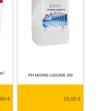
g /
PH MOINS LIQUIDE 20l
,90
€
25,00
€