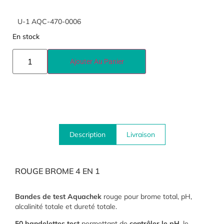
U-1 AQC-470-0006
En stock
Ajouter Au Panier
Description
Livraison
ROUGE BROME 4 EN 1
Bandes de test Aquachek
rouge pour brome total, pH,
alcalinité totale et dureté totale.
50 bandelettes test
permettant de
contrôler le pH
, le