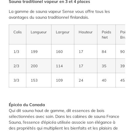
Sauna traditionel vapeur en 3 et 4 places
La gamme de sauna vapeur Sense vous offre tous les
avantages du sauna traditionnel finlandais.
Colis
Longueur
Largeur
Hauteur
Poids
Poids
Net
Brut
1/3
199
160
17
84
90
2/3
200
114
17
35
39
3/3
153
109
24
40
45
Épicéa du Canada
Qui dit sauna haut de gamme, dit essences de bois
sélectionnées avec soin. Dans les cabines de sauna France
Sauna, l’essence d’épicéa utilisée associe son élégance à
des propriétés qui multiplient les bienfaits et les plaisirs de