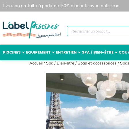
Livraison gratuite à partir de 150€ d’achats avec colissimo
PISCINES
EQUIPEMENT
ENTRETIEN
SPA / BIEN-ÊTRE
COUV
Accueil
/
Spa / Bien-être
/
Spas et accessoirces
/
Spa