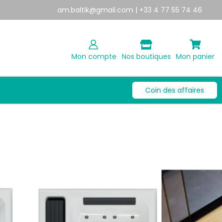
am.baltik@gmail.com
| +33 4 77 55 74 46
Mon compte
Nos boutiques
Mon panier
Coin des affaires
 LOFT ASPECT BOIS
0,00
€