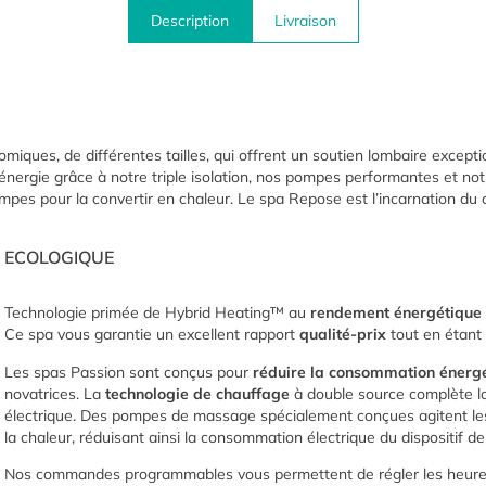
Description
Livraison
miques, de différentes tailles, qui offrent un soutien lombaire except
nergie grâce à notre triple isolation, nos pompes performantes et no
mpes pour la convertir en chaleur. Le spa Repose est l’incarnation du c
ECOLOGIQUE
Technologie primée de Hybrid Heating™ au
rendement énergétique 
Ce spa vous garantie un excellent rapport
qualité-prix
tout en étant 
Les spas Passion sont conçus pour
réduire la consommation énerg
novatrices. La
technologie de chauffage
à double source complète la 
électrique. Des pompes de massage spécialement conçues agitent les m
la chaleur, réduisant ainsi la consommation électrique du dispositif d
Nos commandes programmables vous permettent de régler les heures