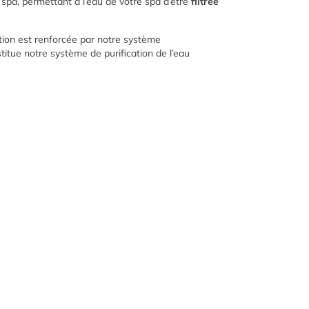
u spa, permettant à l’eau de votre spa d’être
filtrée
ction est renforcée par notre système
itue notre système de purification de l’eau