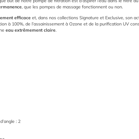
que but de notre pompe de filtration est d’aspirer l’eau dans le filtre d
ermanence
, que les pompes de massage fonctionnent ou non.
ement efficace
et, dans nos collections Signature et Exclusive, son a
tion à 100%, de l’assainissement à Ozone et de la purification UV const
une
eau extrêmement claire
.
’angle : 2