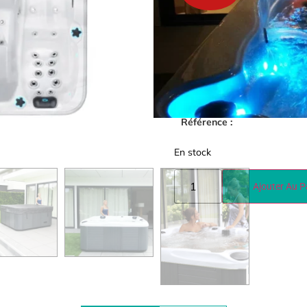
1
11990,00
€
Référence :
En stock
Ajouter Au P