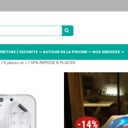
ERTURE / SECURITE
AUTOUR DE LA PISCINE
NOS SERVICES
s
/
6 places et +
/ SPA REPOSE 6 PLACES
SPA REPOS
-14%