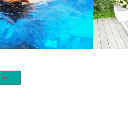
0300,00
€
anier