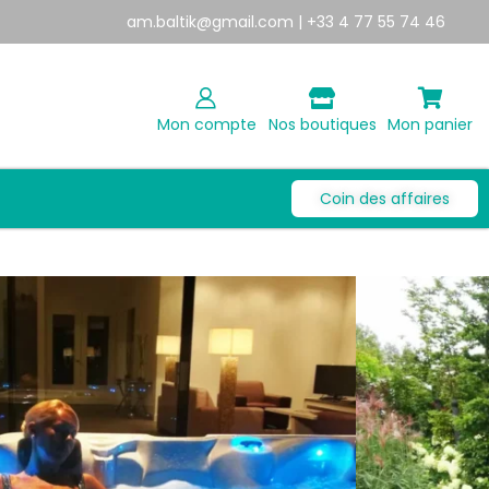
am.baltik@gmail.com
| +33 4 77 55 74 46
Mon compte
Nos boutiques
Mon panier
Coin des affaires
E 6 PLACES