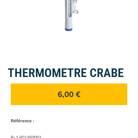
THERMOMETRE CRABE
6,00
€
Référence :
B-1 601450001