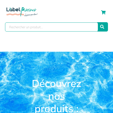
Découvrez
nos
produits :