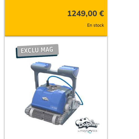
1249,00
€
En stock