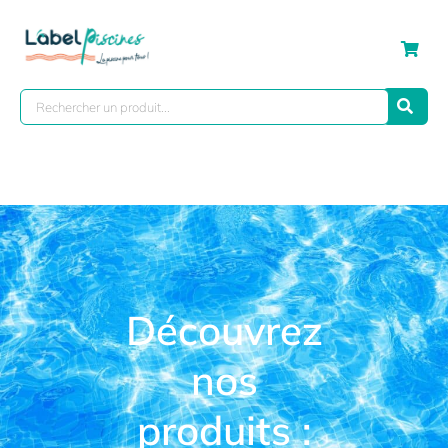
Découvrez
nos
produits :