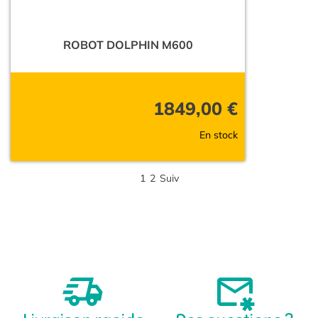
ROBOT DOLPHIN M600
1849,00
€
En stock
1
2
Suiv