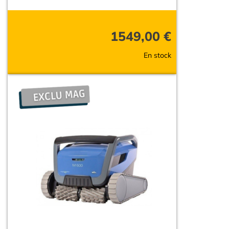
1549,00
€
En stock