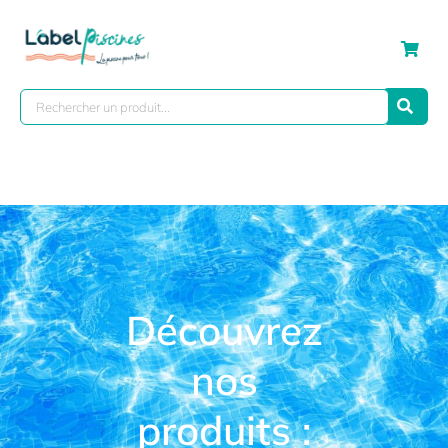
Découvrez
nos
produits :