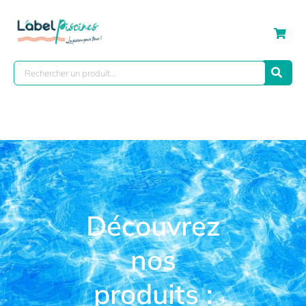
Découvrez
nos
produits :