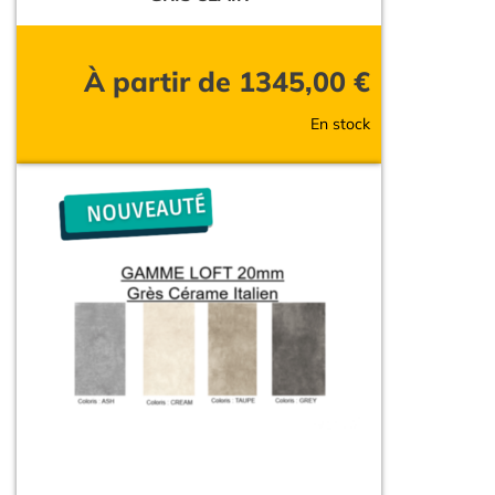
À partir de
1345,00
€
En stock