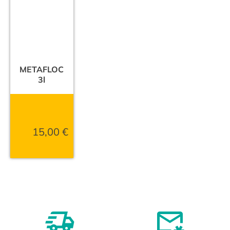
METAFLOC
3l
15,00
€