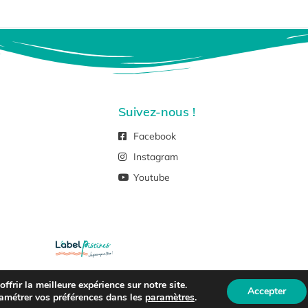
Suivez-nous !
Facebook
Instagram
Youtube
frir la meilleure expérience sur notre site.
ht © 2026 –
Mentions Légales Et Politique De Confidentialité
Accepter
amétrer vos préférences dans les
paramètres
.