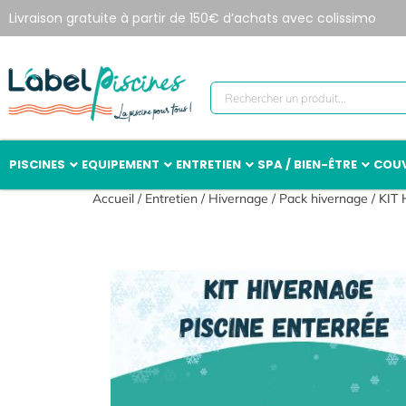
Livraison gratuite à partir de 150€ d’achats avec colissimo
PISCINES
EQUIPEMENT
ENTRETIEN
SPA / BIEN-ÊTRE
COUV
Accueil
/
Entretien
/
Hivernage
/
Pack hivernage
/ KIT