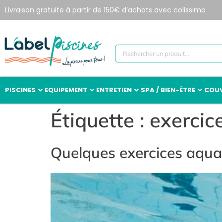
Livraison gratuite à partir de 150€ d’achats avec colissimo
PISCINES
EQUIPEMENT
ENTRETIEN
SPA / BIEN-ÊTRE
COUV
Étiquette :
exercic
Quelques exercices aquat