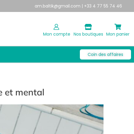
am.baltik@gmail.com
| +33 4 77 55 74 46
Mon compte
Nos boutiques
Mon panier
Coin des affaires
e et mental