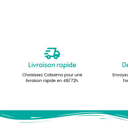
Pack remise en route
Pack d'entretien
Pack hivernage
Pack remise en route
Produits complémentaires
Anti algue
Anticalcaire
Livraison rapide
D
Détachant
Floculant/Clarifiant
Choisissez Colissimo pour une
Envoyez
livraison rapide en 48/72h.
fo
Hivernage
Huile pour bois extérieur
Nettoyant ligne d'eau
Répulsif anti-insectes
Séquestrant métaux
Produits d'entretien