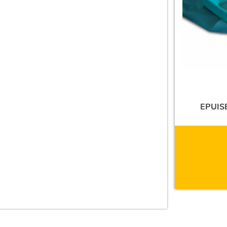
Bâche à bulles
Enrouleur bâche à bulles
Enrouleur
Volet Piscine
Couverture volet
Volet hors sol
Volet HS avec banc
EPUIS
Volet HS Solaire
Volet immergé
Entretien
Accessoires / entretien
Tuyaux flottants
Analyse de l'eau
Aspirateur de piscine
Hivernage
Pack hivernage