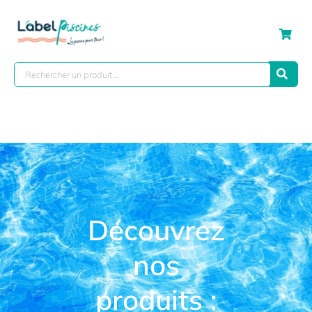
Découvrez
nos
produits :