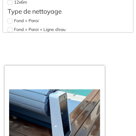
12x6m
Pompes piscines / spas
Type de nettoyage
Pompe de filtration
Fond + Paroi
Fond + Paroi + Ligne d’eau