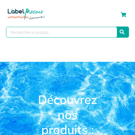
Découvrez
nos
produits :