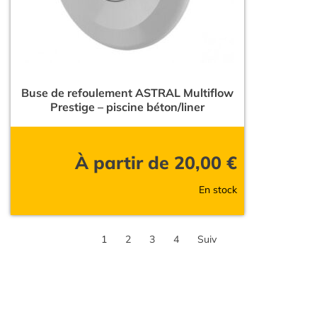
Buse de refoulement ASTRAL Multiflow
Prestige – piscine béton/liner
À partir de
20,00
€
En stock
1
2
3
4
Suiv