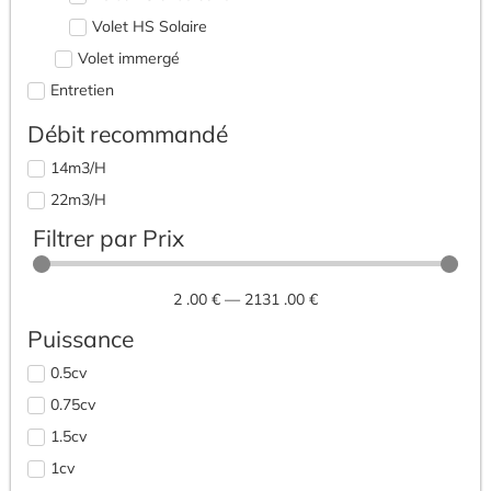
Volet HS Solaire
Volet immergé
Entretien
Accessoires / entretien
Débit recommandé
Hivernage
14m3/H
Produits complémentaires
22m3/H
Hivernage
Filtrer par Prix
Produits d'entretien
Sel piscine
2
.00 €
—
2131
.00 €
Robots électriques
Puissance
Robots piscines coques
0.5cv
Robots piscines enterrées
0.75cv
Robots piscines hors sol
1.5cv
Robots piscines liner
1cv
Robots sans fil