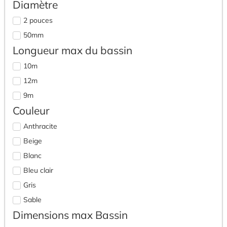
Diamètre
Equipement
2 pouces
Eclairage piscine LED
50mm
Etanchéité
Longueur max du bassin
Accessoires
Filtration
10m
Filtre à sable / verre
12m
Local technique
9m
Tuyaux / Raccords PVC
Couleur
Bouchons
Anthracite
PVC rigide
Beige
Pièces à sceller
Blanc
Bonde de fond
Bleu clair
Refoulement / prise balai
Gris
Skimmer
Sable
Accessoires / Pièces skimmer
Dimensions max Bassin
Skimmer complet